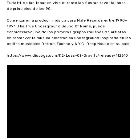
Furlotti, solían tocar en vivo durante las fiestas rave italianas
de principios de los 90.
Comenzaron a producir música para Male Records entre 1990-
1991. The True Underground Sound Of Rome, puede
considerarse uno de los primeros grupos italianos de artistas
en promover la música electrónica underground inspirada en los
estilos musicales Detroit-Techno y N.Y.C.-Deep House en su país.
https://www.discogs.com/K2-Loss-Of-Gravity/release/112610