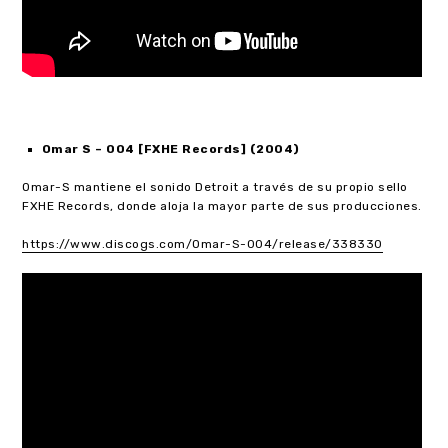
Omar S – 004 [FXHE Records] (2004)
Omar-S mantiene el sonido Detroit a través de su propio sello
FXHE Records, donde aloja la mayor parte de sus producciones.
https://www.discogs.com/Omar-S-004/release/338330