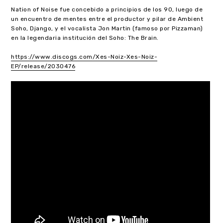
Nation of Noise fue concebido a principios de los 90, luego de
un encuentro de mentes entre el productor y pilar de Ambient
Soho, Django, y el vocalista Jon Martin (famoso por Pizzaman)
en la legendaria institución del Soho: The Brain.
https://www.discogs.com/Xes-Noiz-Xes-Noiz-
EP/release/2030476