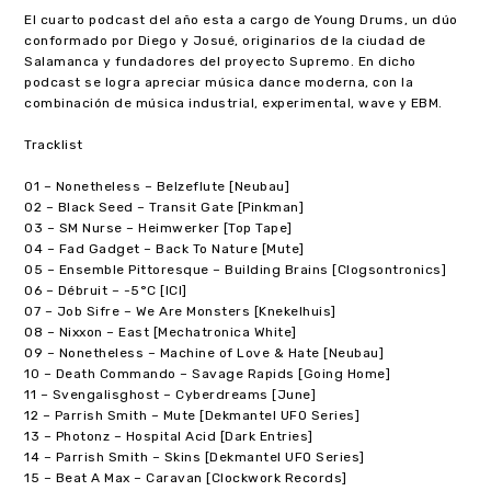
El cuarto podcast del año esta a cargo de Young Drums, un dúo
conformado por Diego y Josué, originarios de la ciudad de
Salamanca y fundadores del proyecto Supremo. En dicho
podcast se logra apreciar música dance moderna, con la
combinación de música industrial, experimental, wave y EBM.
Tracklist
01 – Nonetheless – Belzeflute [Neubau]
02 – Black Seed – Transit Gate [Pinkman]
03 – SM Nurse – Heimwerker [Top Tape]
04 – Fad Gadget – Back To Nature [Mute]
05 – Ensemble Pittoresque – Building Brains [Clogsontronics]
06 – Débruit – -5°C [ICI]
07 – Job Sifre – We Are Monsters [Knekelhuis]
08 – Nixxon – East [Mechatronica White]
09 – Nonetheless – Machine of Love & Hate [Neubau]
10 – Death Commando – Savage Rapids [Going Home]
11 – Svengalisghost – Cyberdreams [June]
12 – Parrish Smith – Mute [Dekmantel UFO Series]
13 – Photonz – Hospital Acid [Dark Entries]
14 – Parrish Smith – Skins [Dekmantel UFO Series]
15 – Beat A Max – Caravan [Clockwork Records]